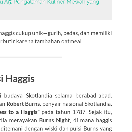
u A5: Pengalaman Kuliner Mewah yang
haggis cukup unik—gurih, pedas, dan memiliki
berbutir karena tambahan oatmeal.
si Haggis
i budaya Skotlandia selama berabad-abad.
gan
Robert Burns
, penyair nasional Skotlandia,
ess to a Haggis”
pada tahun 1787. Sejak itu,
andia merayakan
Burns Night
, di mana haggis
 ditemani dengan wiski dan puisi Burns yang