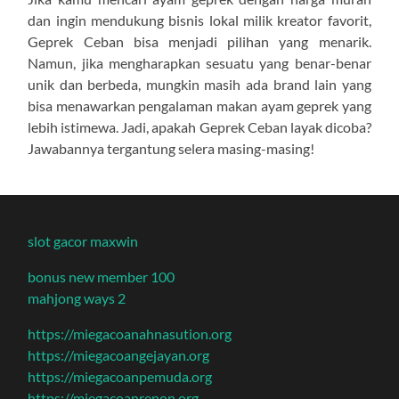
dan ingin mendukung bisnis lokal milik kreator favorit,
Geprek Ceban bisa menjadi pilihan yang menarik.
Namun, jika mengharapkan sesuatu yang benar-benar
unik dan berbeda, mungkin masih ada brand lain yang
bisa menawarkan pengalaman makan ayam geprek yang
lebih istimewa. Jadi, apakah Geprek Ceban layak dicoba?
Jawabannya tergantung selera masing-masing!
slot gacor maxwin
bonus new member 100
mahjong ways 2
https://miegacoanahnasution.org
https://miegacoangejayan.org
https://miegacoanpemuda.org
https://miegacoanrenon.org