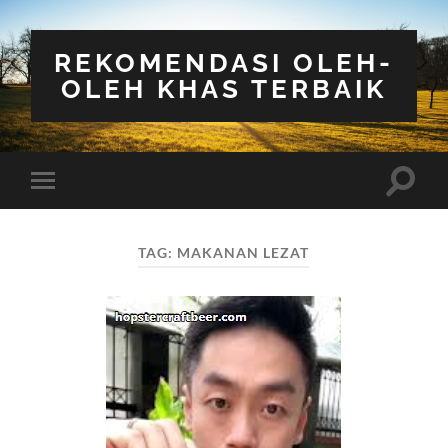
REKOMENDASI OLEH-
OLEH KHAS TERBAIK
Toggle
Toggle
search
mobile
field
menu
TAG:
MAKANAN LEZAT