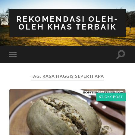
REKOMENDASI OLEH-
OLEH KHAS TERBAIK
Toggle
Toggle
search
mobile
field
menu
TAG:
RASA HAGGIS SEPERTI APA
STICKY POST