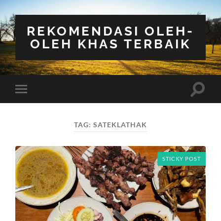
REKOMENDASI OLEH-
OLEH KHAS TERBAIK
Toggle
Toggle
search
mobile
field
menu
TAG:
SATEKLATHAK
STICKY POST